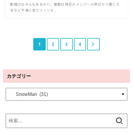
歌唱力はみんなあるのに、歌割は特定のメンバーの声ばかり聞こえ
るなど不満に思うファンも...
1
2
3
4
＞
カテゴリー
検
索