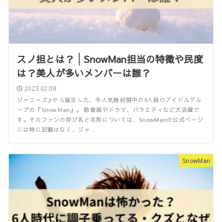
スノ担とは？│SnowMan担当の特徴や民度
は？美人が多いメンバーは誰？
2023.02.08
ジャニーズJrから誕生した、今人気絶好調中の9人組のアイドルグル
ープの『SnowＭan』。 歌番組やドラマ、バラエティなど大活躍で
す。そのファンの呼び名と名称については、SnowManの公式ページ
には特に記載はなく、ジャ...
SnowMan