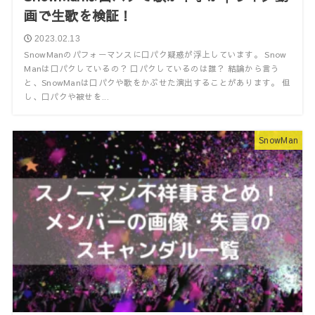
画で生歌を検証！
2023.02.13
SnowManのパフォーマンスに口パク疑惑が浮上しています。 Snow
Manは口パクしているの？ 口パクしているのは誰？ 結論から言う
と、SnowManは口パクや歌をかぶせた演出することがあります。 但
し、口パクや被せを...
SnowMan