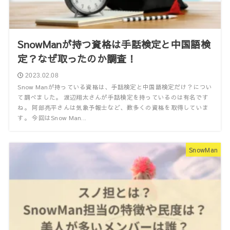
SnowManが持つ資格は手話検定と中国語検
定？なぜ取ったのか調査！
2023.02.08
Snow Manが持っている資格は、手話検定と中国語検定だけ？につい
て調べました。 渡辺翔太さんが手話検定を持っているのは有名です
ね。 阿部亮平さんは気象予報士など、数多くの資格を取得していま
す。 今回はSnow Man...
SnowMan