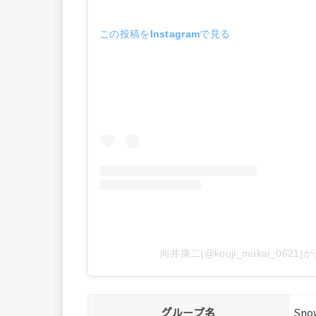
この投稿をInstagramで見る
向井康二(@kouji_mukai_062
グループ名
Sn