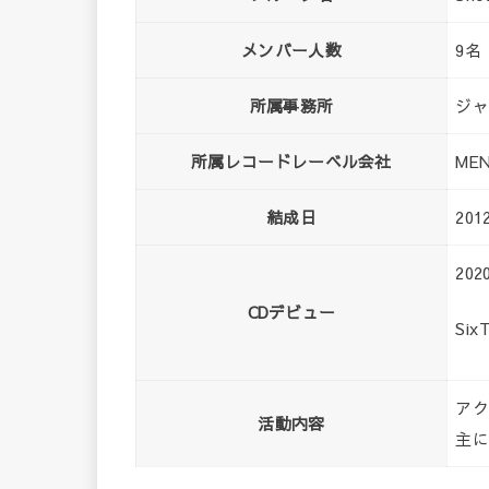
メンバー人数
9名
所属事務所
ジ
所属レコードレーベル会社
ME
結成日
20
20
CDデビュー
Six
ア
活動内容
主