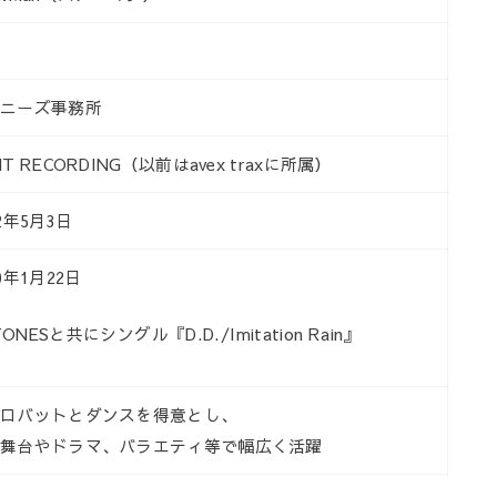
ャニーズ事務所
NT RECORDING（以前はavex traxに所属）
12年5月3日
20年1月22日
TONESと共にシングル『D.D./Imitation Rain』
クロバットとダンスを得意とし、
に舞台やドラマ、バラエティ等で幅広く活躍