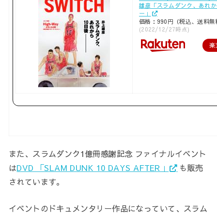
雄彦「スラムダンク、あれか
ー」
価格：990円（税込、送料無
(2022/12/27時点)
楽
また、スラムダンク1億冊感謝記念 ファイナルイベント
は
DVD 「SLAM DUNK 10 DAYS AFTER」
も販売
されています。
イベントのドキュメンタリー作品になっていて、スラム