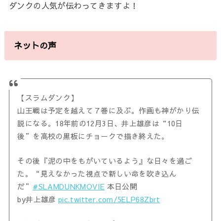
ダンクの人気が伝わってきますよ！
ネットの声
【スラムダンク】
山王戦は予定を越えて７巻に及ぶ。作画も神がかり伝
説になる。18年前の12月3日、井上雄彦は“10日
後”を高校の黒板にチョークで描き終えた。
その後『泥の中をもがいているよう』な日々を過ご
た。“見えなかった視点で新しい命を吹き込ん
だ”
#SLAMDUNKMOVIE
本日公開
by井上雄彦
pic.twitter.com/5ELP68Zbrt