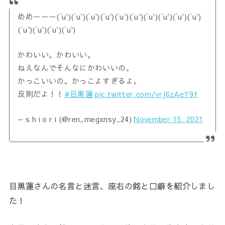
めめーーー(´u`)(´u`)(´u`)(´u`)(´u`)(´u`)(´u`)(´u`)(´u`)(´u`)
(´u`)(´u`)(´u`)(´u`)
かわいい。かわいい。
ねえなんでそんなにかわいいの。
かっこいいの。かっこよすぎるよ。
反則だよ！！
#目黒蓮
pic.twitter.com/vrJ6zAeY9f
— s h i o r i (@ren_megxnsy_24)
November 15, 2021
目黒蓮さんの名言と迷言、座右の銘と口癖を紹介しまし
た！