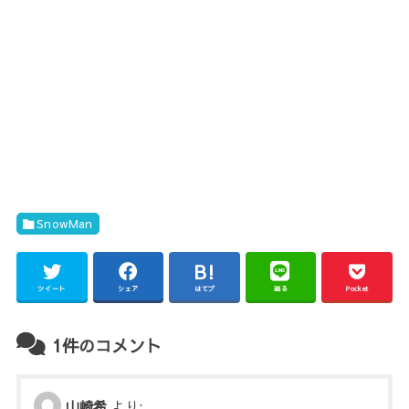
SnowMan
ツイート
シェア
はてブ
送る
Pocket
1件のコメント
山崎希
より: