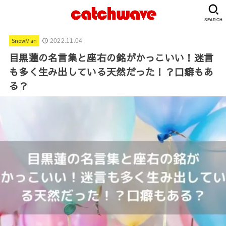
SEARCH
SnowMan
2022.11.04
目黒蓮の名言集と座右の銘がかっこいい！迷言
も多く生み出している天然だった！？口癖もあ
る？