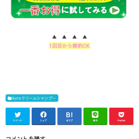
▲ ▲ ▲ ▲
1回目から解約OK
kuroクリームシャンプー
ツイート
シェア
はてブ
送る
Pocket
コメントを残す