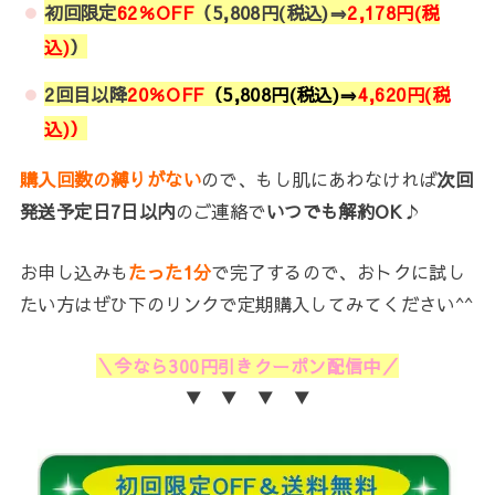
初回限定
62％OFF
（5,808円(税込)⇒
2,178円(税
込)
）
2回目以降
20
％OFF
（5,808円(税込)⇒
4,620円(税
込)）
購入回数の縛りがない
ので、もし肌にあわなければ
次回
発送予定日7日以内
のご連絡で
いつでも解約OK
♪
お申し込みも
たった1分
で完了するので、おトクに試し
たい方はぜひ下のリンクで定期購入してみてください^^
＼今なら300円引きクーポン配信中／
▼ ▼ ▼ ▼