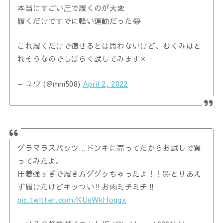
本当にすごい圧で履くのが大変
履くだけですでに軽い運動だった😂
これ履くだけで痩せるとは思わないけど、むくみはと
れそうなのでしばらく試してみます✳︎
— ユウ (@mni508)
April 2, 2022
グラマラスパッツ…ドンキに売ってたからお試しで買
ってみたよ。
圧着強すぎで履き方ググッちゃったよ！！🤣とりあえ
ず履けたけどキッつい‼️お肉ミチミチ‼️
pic.twitter.com/KUsWkHoqqx