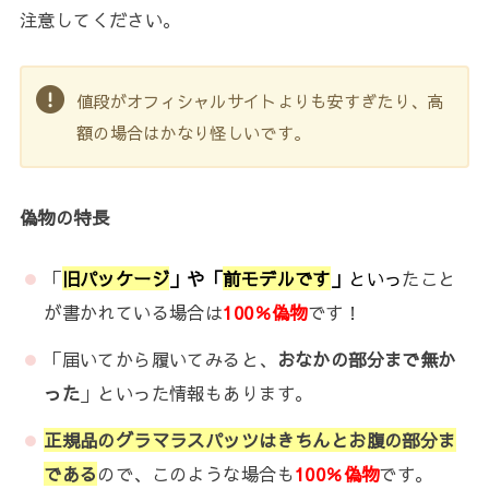
注意してください。
値段がオフィシャルサイトよりも安すぎたり、高
額の場合はかなり怪しいです。
偽物の特長
「
旧パッケージ
」や「
前モデルです
」
といっ
たこと
が書かれている場合は
100％偽物
です！
「届いてから履いてみると、
おなかの部分まで無か
った
」といった情報もあります。
正規品のグラマラスパッツはきちんとお腹の部分ま
である
ので、このような場合も
100％偽物
です。