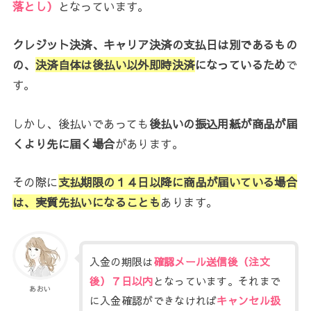
落とし）
となっています。
クレジット決済、キャリア決済の支払日は別であるもの
の、
決済自体は後払い以外即時決済
になっているため
で
す。
しかし、後払いであっても
後払いの振込用紙が商品が届
くより先に届く場合
があります。
その際に
支払期限の１４日以降に商品が届いている場合
は、実質先払いになることも
あります。
入金の期限は
確認メール送信後（注文
後）７日以内
となっています。それまで
あおい
に入金確認ができなければ
キャンセル扱