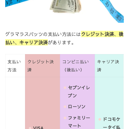
グラマラスパッツの支払い方法には
クレジット決済
、
後
払い
、
キャリア決済
があります。
支払い
クレジット決
コンビニ払い
キャリア決
方法
済
（後払い）
済
セブンイレ
ブン
ローソン
ファミリー
ドコモケ
マート
ータイ払
VISA