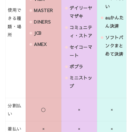
い
デイリーヤ
使用で
MASTER
マザキ
auかんた
きる種
DINERS
ん決済
類・場
コミュニテ
JCB
所
ィ・ストア
ソフトバ
AMEX
ンクまと
セイコーマ
めて決済
ート
ポプラ
ミニストッ
プ
分割払
〇
×
×
い
着払い
×
×
×