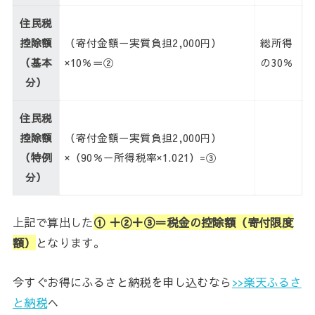
住民税
控除額
（寄付金額－実質負担2,000円）
総所得
（基本
×10％＝②
の30％
分）
住民税
控除額
（寄付金額－実質負担2,000円）
（特例
×（90％－所得税率×1.021）=③
分）
上記で算出した
① ＋②＋③＝税金の控除額（寄付限度
額）
となります。
今すぐお得にふるさと納税を申し込むなら
>>楽天ふるさ
と納税
へ