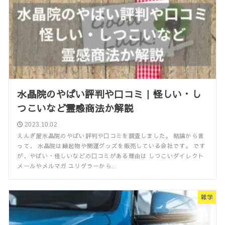
水晶院のやばい評判や口コミ｜怪しい・し
つこいなど霊感商法か解説
2023.10.02
えんぎ屋水晶院のやばい評判や口コミを調査しました。 結論から言
って、 水晶院は縁起物や開運グッズを販売している会社です。 です
が、やばい・怪しいなどの口コミがある理由は しつこいダイレクト
メールやメルマガ ユリゲラーから...
雑学