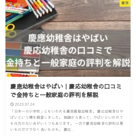
雑学
慶應幼稚舎はやばい｜慶応幼稚舎の口コミ
で金持ちと一般家庭の評判を解説
2023.07.24
「日本一の小学校」ともいわれる慶應義塾幼稚舎。 慶応幼稚舎はや
ばいという噂を調査しました。 結論から言って、やばいといわれて
も仕方のない点がいくつもあります。 一方で慶應幼稚舎の評判は悪
いものだけでなく良いものも。 慶応...