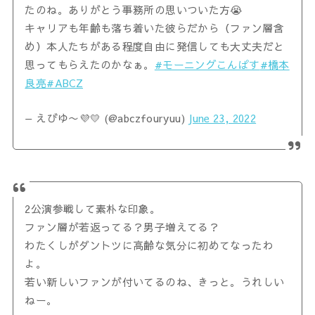
たのね。ありがとう事務所の思いついた方😭
キャリアも年齢も落ち着いた彼らだから（ファン層含
め）本人たちがある程度自由に発信しても大丈夫だと
思ってもらえたのかなぁ。
#モーニングこんぱす
#橋本
良亮
#ABCZ
— えびゆ〜💜💛 (@abczfouryuu)
June 23, 2022
2公演参戦して素朴な印象。
ファン層が若返ってる？男子増えてる？
わたくしがダントツに高齢な気分に初めてなったわ
よ。
若い新しいファンが付いてるのね、きっと。うれしい
ねー。