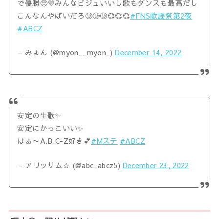
で優勝🥺💜みんなビジュいいし歌もダンスも最高だし
こんなんやばいだろ🥲🥲🥲💞💞💞
#FNS歌謡祭第2夜
#ABCZ
— みょん (@myon__myon_)
December 14, 2022
安定の生歌✨
安定にかっこいい✨
はぁ〜A.B.C-Z好き💕
#Mステ
#ABCZ
— アリッサム☆ (@abc_abcz5)
December 23, 2022