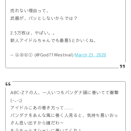
売れない理由って、
武器が、パッとしないからでは？
2.5万枚は、やばい。。
新人アイドルちゃんでも最悪5とかいくね、
— ⓢⒶⓚⒾ (@God71Westival)
March 23, 2020
ABC-Z？の人、一人いつもバンダナ頭に巻いてて衝撃
(-_-;)
アイドルこあの巻き方って……
バンダナをあんな風に巻く人見ると、気持ち悪いおっ
さん思い出すから嫌だわ～
もうちっとオシャレに巻いてくれ！