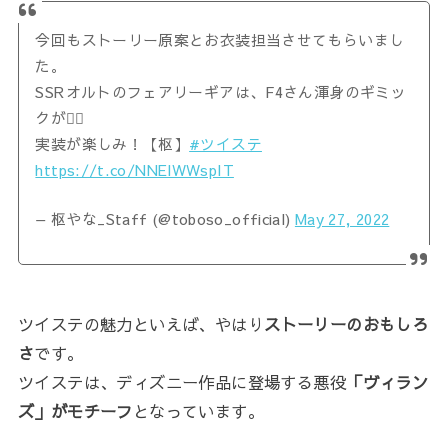
今回もストーリー原案とお衣装担当させてもらいまし
た。
SSRオルトのフェアリーギアは、F4さん渾身のギミッ
クが🧚‍♂️
実装が楽しみ！【枢】
#ツイステ
https://t.co/NNElWWspIT
— 枢やな_Staff (@toboso_official)
May 27, 2022
ツイステの魅力といえば、やはり
ストーリーのおもしろ
さ
です。
ツイステは、ディズニー作品に登場する悪役
「ヴィラン
ズ」がモチーフ
となっています。