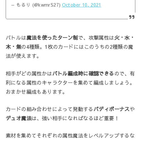
— もるり (@kwmrS27)
October 10, 2021
バトルは
魔法を使ったターン制
で、攻撃属性は
火・水・
木・無
の4種類。1枚のカードにはこのうちの2種類の魔
法が使えます。
相手がどの属性かは
バトル編成時に確認できる
ので、有
利になる属性のキャラクターを集めて編成しましょう。
おまかせ編成もあります。
カードの組み合わせによって発動する
バディボーナス
や
デュオ魔法
は、強い相手になればなるほど重要！
素材を集めてそれぞれの属性魔法をレベルアップするな