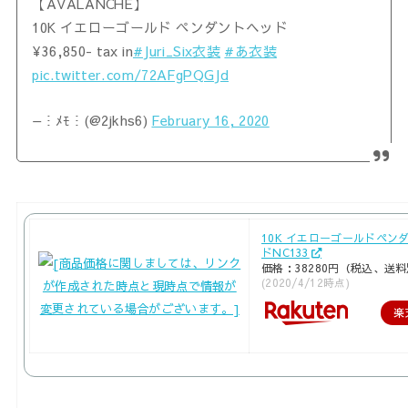
【AVALANCHE】
10K イエローゴールド ペンダントヘッド
¥36,850- tax in
#Juri_Six衣装
#あ衣装
pic.twitter.com/72AFgPQGJd
— ⵗ ﾒﾓ ⵗ (@2jkhs6)
February 16, 2020
10K イエローゴールドペン
ドNC133
価格：38280円（税込、送料
(2020/4/12時点)
楽