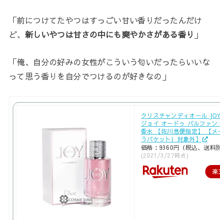
「前につけてたやつはすっごい甘い香りだったんだけ
ど、
新しいやつは甘さの中にも爽やかさがある香り
」
「俺、自分の好みの女性がこういう匂いだったらいいな
って思う香りを自分でつけるのが好きなの」
クリスチャンディオール JOY B
ジョイ オードゥ パルファン E
香水 【佐川急便指定】 【メ
うパケット）対象外】
価格：9360円（税込、送料別
(2021/3/27時点)
楽