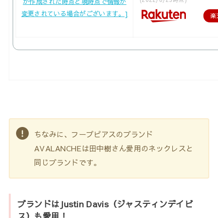
楽
ちなみに、フープピアスのブランド
AVALANCHEは田中樹さん愛用のネックレスと
同じブランドです。
ブランドはJustin Davis（ジャスティンデイビ
ス）も愛用！