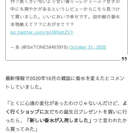
作？男くさい匂いより甘い香り→レディース？甘さの
中にも爽やかがあるというレビューからこちら見つけ
て買いました。いいにおいで幸せです。田中樹の香水
本物教えて？？におがせて？？
pic.twitter.com/gjUWhqtZV1
— あ (@SixTONE56405910)
October 31, 2020
最新情報で2020年10月の雑誌に香水を変えたとコメン
トしていました。
「とくに心境の変化があったわけじゃないんだけど、
よ
く行くショップに
友だちの誕生日プレゼントを買いに行
ったら、
「新しい香水が入荷しました」
つて言われたか
ら買ってみた」