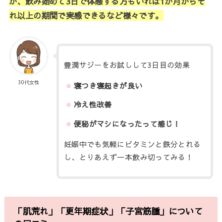
が、飲み始めて
3
日で体感する方もいれば
1
か月からそ
れ以上の期間で実感できるなど様々です。
豊潤サジーをお試しして3日目の効果
30代女性
寝つき寝起きが良い
冷え性改善
便秘がマシになったって感じ！
妊娠中でも気軽にビタミンと鉄分とれる
し、とりあえず一本飲み切ってみる！
「肌荒れ」「更年期症状
」「
子宮筋腫
」について