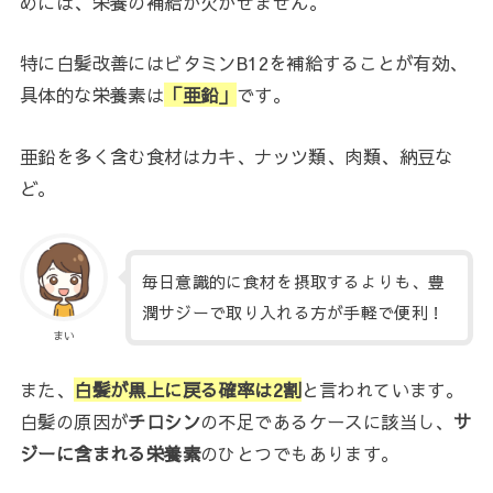
めには、
栄養の補給
が欠かせません。
特に白髪改善にはビタミンB12を補給することが有効、
具体的な栄養素は
「亜鉛」
です。
亜鉛を多く含む食材はカキ、ナッツ類、肉類、納豆な
ど。
毎日意識的に食材を摂取するよりも、豊
潤サジーで取り入れる方が手軽で便利！
まい
また、
白髪が黒上に戻る確率は2割
と言われています。
白髪の原因が
チロシン
の不足であるケースに該当し、
サ
ジーに含まれる栄養素
のひとつでもあります。