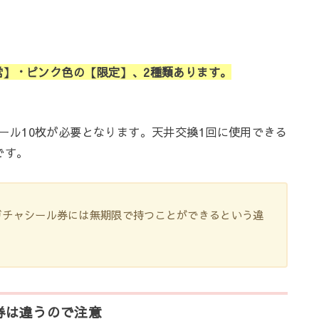
常】・ピンク色の【限定】、2種類あります。
ール
10
枚が必要となります。天井交換
1
回に使用できる
です。
ガチャシール券には無期限で持つことができるという違
券は違うので注意