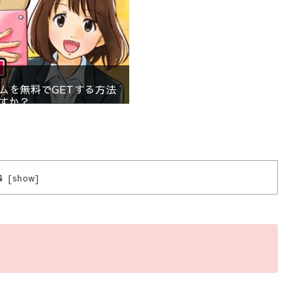
ムを無料でGETする方法
すか？
s
[
show
]