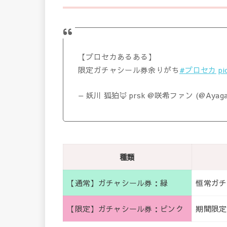
【プロセカあるある】
限定ガチャシール券余りがち
#プロセカ
pi
— 妖川 狐狛🦊 prsk @咲希ファン (@Ayaga
種類
【通常】ガチャシール券：緑
恒常ガチ
【限定】ガチャシール券：ピンク
期間限定