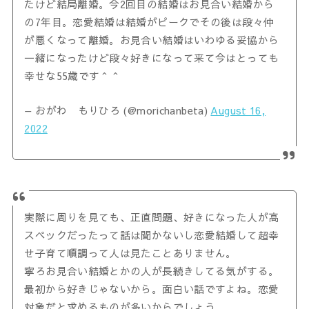
たけど結局離婚。今2回目の結婚はお見合い結婚から
の7年目。恋愛結婚は結婚がピークでその後は段々仲
が悪くなって離婚。お見合い結婚はいわゆる妥協から
一緒になったけど段々好きになって来て今はとっても
幸せな55歳です＾＾
— おがわ もりひろ (@morichanbeta)
August 16,
2022
実際に周りを見ても、正直問題、好きになった人が高
スペックだったって話は聞かないし恋愛結婚して超幸
せ子育て順調って人は見たことありません。
寧ろお見合い結婚とかの人が長続きしてる気がする。
最初から好きじゃないから。面白い話ですよね。恋愛
対象だと求めるものが多いからでしょう。