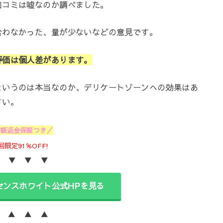
口コミは嘘なのか調べました。
合わなかった、量が少ないなどの意見です。
評価は個人差があります。
というのは本当なのか、デリケートゾーンへの効果はあ
さい。
全額返金保証つき／
回限定91％OFF!
 ▼ ▼ ▼
センスホワイト公式HPを見る
 ▲ ▲ ▲