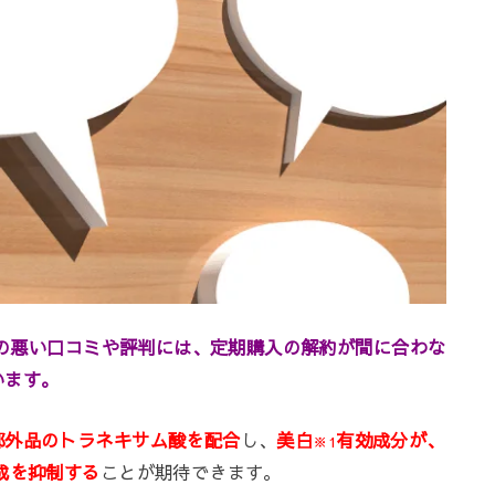
イトの悪い口コミや評判には、定期購入の解約が間に合わな
います。
部外品のトラネキサム酸を配合
し、
美白
有効成分が、
※1
成を抑制する
ことが期待できます。