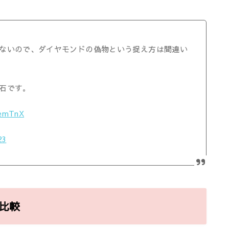
ないので、ダイヤモンドの偽物という捉え方は間違い
石です。
yemTnX
23
比較