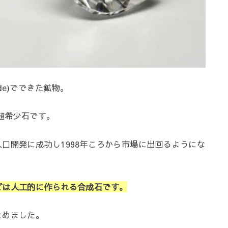
ide)でできた鉱物。
超希少石です。
口開発に成功し1998年ころから市場に出回るようにな
どは人工的に作られる合成石です。
とめました。