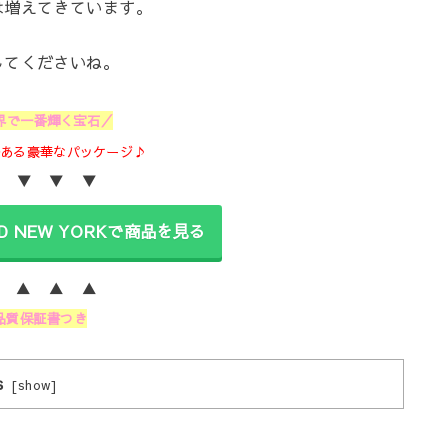
は増えてきています。
してくださいね。
界で一番輝く宝石／
感ある豪華なパッケージ♪
 ▼ ▼ ▼
ND NEW YORKで商品を見る
 ▲ ▲ ▲
品質保証書つき
s
[
show
]