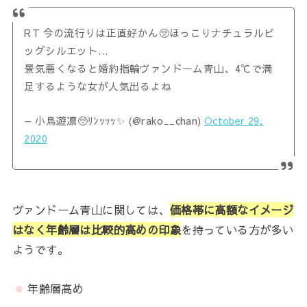
RT 今の流行りは正直好かん🥺ほっこりナチュラルビ
ッグシルエット…
景気悪くなると婚約指輪ヴァンドーム青山、4℃で満
足するような女が人気出るよね
— 小鳥遊凛🥺ﾘﾝｯｯｯ✨ (@rako__chan)
October 29,
2020
ヴァンドーム青山に関しては、
価格帯に高額なイメージ
はなく年齢層は比較的高めの印象
を持っている方が多い
ようです。
年齢層高め