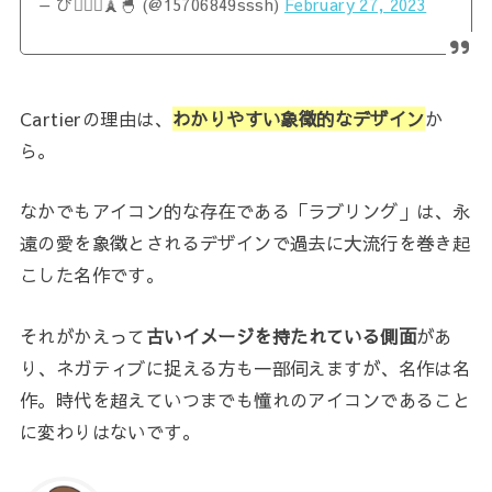
— ぴ👩🏻‍⚕️🗼🐣 (@15706849sssh)
February 27, 2023
Cartierの理由は、
わかりやすい象徴的なデザイン
か
ら。
なかでもアイコン的な存在である「ラブリング」は、永
遠の愛を象徴とされるデザインで過去に大流行を巻き起
こした名作です。
それがかえって
古いイメージを持たれている側面
があ
り、ネガティブに捉える方も一部伺えますが、名作は名
作。時代を超えていつまでも憧れのアイコンであること
に変わりはないです。