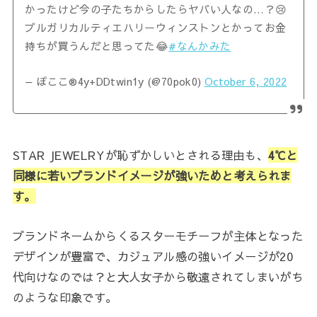
かったけど今の子たちからしたらヤバい人なの…？😢
ブルガリカルティエハリーウィンストンとかってお金
持ちが買うんだと思ってた😂
#なんかみた
— ぽここ®︎4y+DDtwin1y (@70pok0)
October 6, 2022
STAR JEWELRYが恥ずかしいとされる理由も、
4℃と
同様に若いブランドイメージが強いためと考えられま
す。
ブランドネームからくるスターモチーフが主体となった
デザインが豊富で、カジュアル感の強いイメージが20
代向けなのでは？と大人女子から敬遠されてしまいがち
のような印象です。