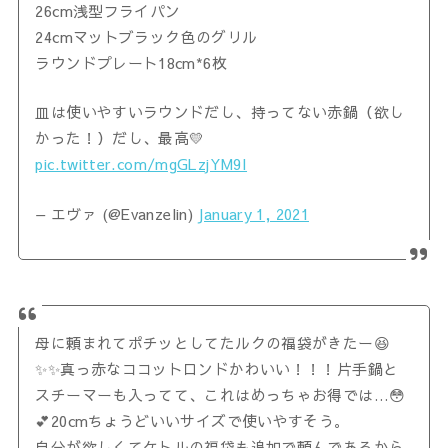
26cm浅型フライパン
24cmマットブラック色のグリル
ラウンドプレート18cm*6枚
皿は使いやすいラウンドだし、持ってない赤鍋（欲し
かった！）だし、最高💛
pic.twitter.com/mgGLzjYM9I
— エヴァ (@Evanzelin)
January 1, 2021
母に頼まれてポチッとしてたルクの福袋がきたー😆
✨✨真っ赤なココットロンドかわいい！！！片手鍋と
スチーマーも入ってて、これはめっちゃお得では…😳
💕20cmちょうどいいサイズで使いやすそう。
自分が欲しくてケトルの福袋も追加で頼んであるから