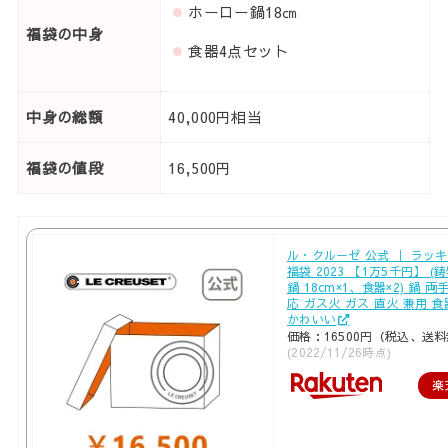
ホーロー鍋18㎝
福袋の中身
食器4点セット
中身の総額
40,000円相当
福袋の値段
16,500円
ル・クルーゼ 公式 ｜ ラッ
福袋 2023 【1万5千円】 
鍋 18cm×1、食器×2) 鍋 両手
応 ガス火 ガス 直火 兼用 
かわいい
価格：16500円（税込、送料
(2022/11/26時点)
楽