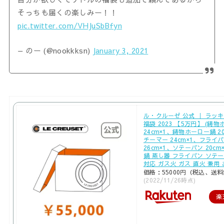
そっちも届くの楽しみー！！
pic.twitter.com/VHJuSbBfyn
— のー (@nookkksn)
January 3, 2021
ル・クルーゼ 公式 ｜ ラッ
福袋 2023 【5万円】 (鋳
24cm×1、鋳物ホーロー鍋 2
チーマー 24cm×1、フライ
26cm×1、ソテーパン 20cm×
鍋 蒸し器 フライパン ソテーパ
対応 ガス火 ガス 直火 兼用
価格：55000円（税込、送料
(2022/11/26時点)
楽