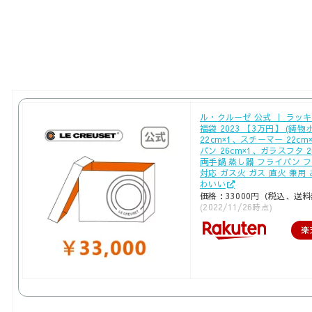
ル・クルーゼ 公式 ｜ ラッ
福袋 2023 【3万円】 (鋳
22cm×1、スチーマー 22c
パン 26cm×1、ガラスフタ 26
両手鍋 蒸し器 フライパン フタ 
対応 ガス火 ガス 直火 兼用
わいい
価格：33000円（税込、送料
(2022/11/26時点)
楽