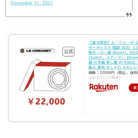
December 31, 2021
【楽天限定】ル・クルーゼ 公
キーボックス 福袋 2023 【
物ホーロー鍋 20cm×1、EO
14cm×1、スチーマー 20cm×
鍋 片手鍋 蒸し器 IH IH対応
直火 兼用 おしゃれ かわいい
価格：22000円（税込、送料
(2022/11/27時点)
楽