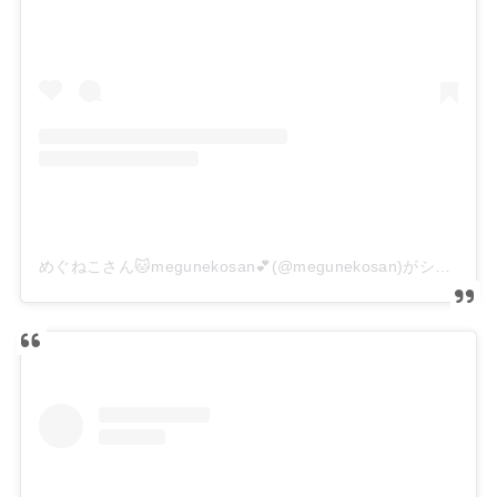
めぐねこさん🐱megunekosan💕(@megunekosan)がシェアした投稿