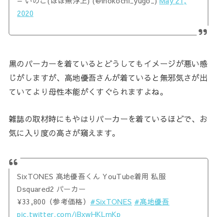
— いのこ(ほぼ無浮上) (@inokochi_yugo_)
May 21,
2020
黒のパーカーを着ているとどうしてもイメージが悪い感
じがしますが、高地優吾さんが着ていると無邪気さが出
ていてより母性本能がくすぐられますよね。
雑誌の取材時にもやはりパーカーを着ているほどで、お
気に入り度の高さが窺えます。
SixTONES 髙地優吾くん YouTube着用 私服
Dsquared2 パーカー
¥33,800（参考価格）
#SixTONES
#髙地優吾
pic.twitter.com/jBxwHKLmKp