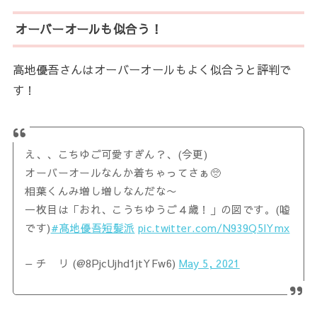
オーバーオールも似合う！
高地優吾さんはオーバーオールもよく似合うと評判で
す！
え、、こちゆご可愛すぎん？、(今更)
オーバーオールなんか着ちゃってさぁ🥺
相葉くんみ増し増しなんだな〜
一枚目は「おれ、こうちゆうご４歳！」の図です。(嘘
です)
#髙地優吾短髪派
pic.twitter.com/N939Q5lYmx
— チ リ (@8PjcUjhd1jtYFw6)
May 5, 2021