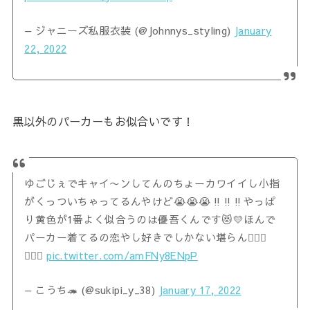
— ジャニーズ私服衣装 (@Johnnys_styling)
January
22, 2022
黒以外のパーカーもお似合いです！
ゆごじぇでキャイ〜ンしてんのちょーカワイイし小指
がくっついちゃってるんやけど😭😭😭‼️‼️‼️やっぱ
り黄色が1番よく似合うのは優吾くんです😻💛ほんで
パーカー着てるの恋やし好きでしかない堪らん🤦🏻‍♀️
🤦🏻‍♀️
pic.twitter.com/amFNy8ENpP
— こうち🦔 (@sukipi_y_38)
January 17, 2022