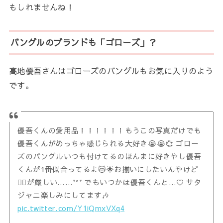
もしれませんね！
バングルのブランドも「ゴローズ」？
高地優吾さんはゴローズのバングルもお気に入りのよう
です。
優吾くんの愛用品！！！！！！もうこの写真だけでも
優吾くんがめっちゃ感じられる大好き😭😭💞 ゴロー
ズのバングルいつも付けてるのほんまに好きやし優吾
くんが1番似合ってるよ😻🌟お揃いにしたいんやけど
👌🏻が厳しい……ᐪᐤᐪ でもいつかは優吾くんと…♡ サタ
ジャニ楽しみにしてます🎶
pic.twitter.com/Y1iQmxVXq4