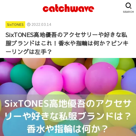
SEARCH
SixTONES
2022.03.14
SixTONES高地優吾のアクセサリーや好きな私
服ブランドはこれ！香水や指輪は何か？ピンキ
ーリングは左手？