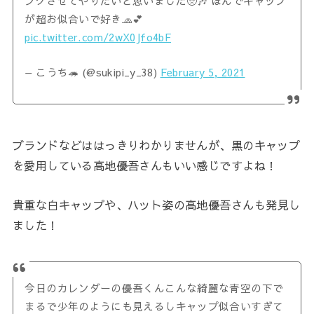
ングさせてやりたいと思いました🥺🎶 ほんでキャップ
が超お似合いで好き🧢💕
pic.twitter.com/2wX0Jfo4bF
— こうち🦔 (@sukipi_y_38)
February 5, 2021
ブランドなどははっきりわかりませんが、黒のキャップ
を愛用している高地優吾さんもいい感じですよね！
貴重な白キャップや、ハット姿の高地優吾さんも発見し
ました！
今日のカレンダーの優吾くんこんな綺麗な青空の下で
まるで少年のようにも見えるしキャップ似合いすぎて