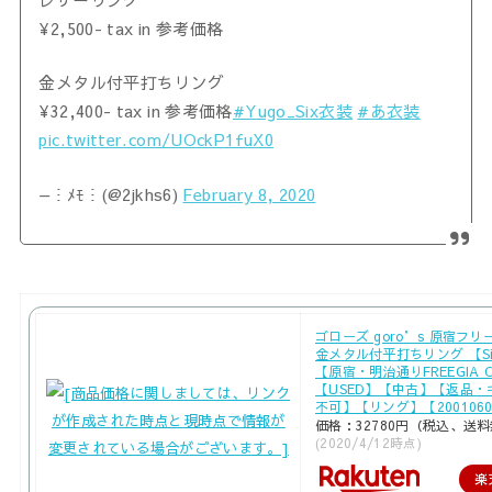
¥2,500- tax in 参考価格
金メタル付平打ちリング
¥32,400- tax in 参考価格
#Yugo_Six衣装
#あ衣装
pic.twitter.com/UOckP1fuX0
— ⵗ ﾒﾓ ⵗ (@2jkhs6)
February 8, 2020
ゴローズ goro’s 原宿フリー
金メタル付平打ちリング 【Si
【原宿・明治通りFREEGIA C
【USED】【中古】【返品・
不可】【リング】【2001060
価格：32780円（税込、送料
(2020/4/12時点)
楽