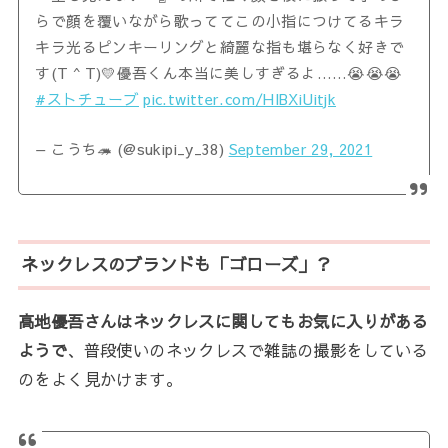
らで顔を覆いながら歌っててこの小指につけてるキラ
キラ光るピンキーリングと綺麗な指も堪らなく好きで
す(T ^ T)💛優吾くん本当に美しすぎるよ……😭😭😭
#ストチューブ
pic.twitter.com/HlBXiUitjk
— こうち🦔 (@sukipi_y_38)
September 29, 2021
ネックレスのブランドも「ゴローズ」？
高地優吾さんはネックレスに関してもお気に入りがある
ようで
、普段使いのネックレスで雑誌の撮影をしている
のをよく見かけます。