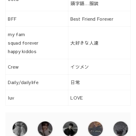
頭字語…服装
BFF
Best Friend Forever
my fam
squad forever
大好きな人達
happy kiddos
Crew
イツメン
Daily/dailylife
日常
luv
LOVE