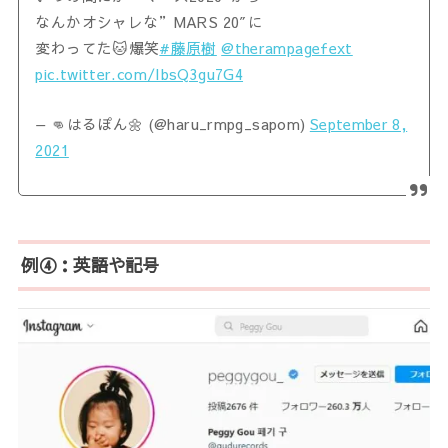
なんかオシャレな”MARS 20″に
変わってた🐱爆笑
#藤原樹
@therampagefext
pic.twitter.com/IbsQ3gu7G4
— 👊はるぽん🌼 (@haru_rmpg_sapom)
September 8,
2021
例④：英語や記号