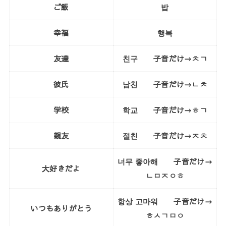
ご飯
밥
幸福
행복
友達
친구 子音だけ→ㅊㄱ
彼氏
남친 子音だけ→ㄴㅊ
学校
학교 子音だけ→ㅎㄱ
親友
절친 子音だけ→ㅈㅊ
너무 좋아해 子音だけ→
大好きだよ
ㄴㅁㅈㅇㅎ
항상 고마워 子音だけ→
いつもありがとう
ㅎㅅㄱㅁㅇ