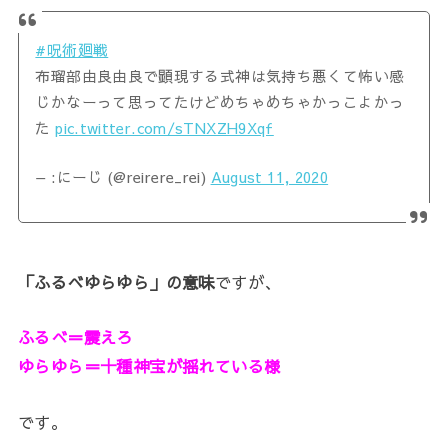
#呪術廻戦
布瑠部由良由良で顕現する式神は気持ち悪くて怖い感
じかなーって思ってたけどめちゃめちゃかっこよかっ
た
pic.twitter.com/sTNXZH9Xqf
— :にーじ (@reirere_rei)
August 11, 2020
「ふるべゆらゆら」の意味
ですが、
ふるべ＝震えろ
ゆらゆら＝十種神宝が揺れている様
です。