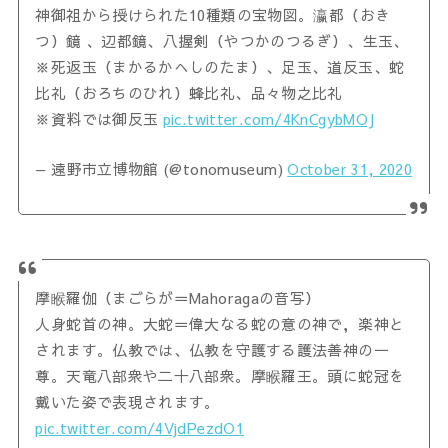
神御祖から授けられた10種類の宝物図。瀛都（おき
つ）鏡 、辺都鏡、八握剣（やつかのつるぎ）、生玉、
※死返玉（まかるかへしのたま）、足玉、道反玉、蛇
比礼（おろちのひれ）蜂比礼、品々物之比礼
※資料では御反玉
pic.twitter.com/4KnCgybMOJ
— 遠野市立博物館 (@tonomuseum)
October 31, 2020
摩睺羅伽（まごらが＝Mahoragaの音写）
人身蛇首の神。大蛇＝偉大なる蛇の意の神で，楽神と
されます。仏教では、仏教を守護する護法善神の一
尊。天竜八部衆や二十八部衆。摩睺羅王。頭に蛇冠を
戴いた姿で表現されます。
pic.twitter.com/4VjdPezdO1