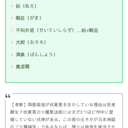
鵺（ぬえ）
蝦蟇（がま）
不知井底（せいていしらず）…鵺+蝦蟇
大蛇（おろち）
満象（ばんしょう）
魔虚羅
【考察】両面宿儺が伏黒恵を生かしている理由は死者
蘇生？伏黒恵の十種影法術にはまだ3つほど作中に登
場していない式神がある。この術の元ネタが日本神話
の「十種神宝」であるならば、残りは宿儺を復活させ