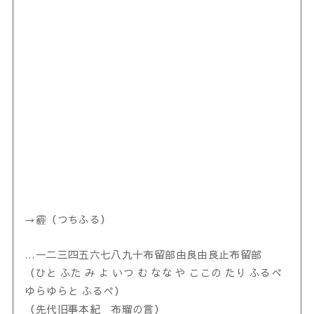
→霾（つちふる）
…一二三四五六七八九十布留部由良由良止布留部
（ひと ふた み よ いつ む なな や ここの たり ふるべ
ゆらゆらと ふるべ）
（先代旧事本紀 布瑠の言）