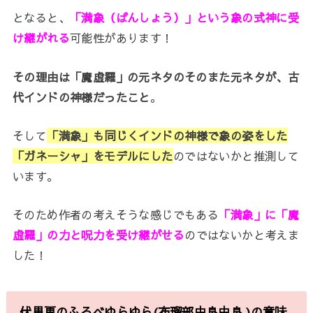
となると、
「満象（ばんしょう）」という象の式神に受
け継がれる
可能性があります！
その理由は「魔虚羅」の元ネタのそのまた元ネタが、古
代インドの神様だったこと
。
そして
「満象」も同じくインドの神様で象の姿をした
「ガネーシャ」
をモデルにした
のではないかと推測して
います。
そのため作者の考えそうな感じでもある
「満象」に
「魔
虚羅」の力と呪力を受け継がせる
のではないかと考えま
した！
伏黒恵のふるべゆらゆら(布瑠部由良由良 )の意味