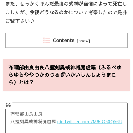
また、せっかく呼んだ最強の
式神が宿儺によって死亡
し
ましたが、
今後どうなるのか
について考察したので是非
ご覧下さい♪
Contents
[
show
]
布瑠部由良由良八握剣異戒神将魔虚羅（ふるべゆ
らゆらややつかのつるぎいかいしんしょうまこ
ら）とは？
布瑠部由良由良
八握剣異戒神将魔虚羅
pic.twitter.com/M9sO50Q56U