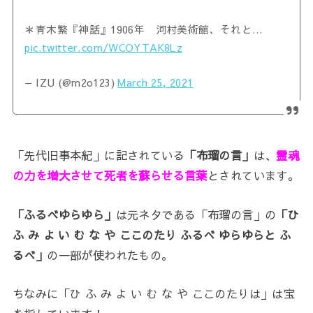
＊青木繁『神話』1906年 河村美術館、それと…
pic.twitter.com/WCOYTAK8Lz
— IZU (@m2o123)
March 25, 2021
「先代旧事本紀」に記されている
「布瑠の言」
は、
霊魂
の力を増大させて死者を蘇らせる言葉
とされています。
「ふるべゆらゆら」
は元ネタである「布瑠の言」の
「ひ
ふ み よ い む な や ここのたり ふるべ ゆらゆらと ふ
るべ」
の一部が使われたもの。
ちなみに「ひ ふ み よ い む な や ここのたりは」は宝