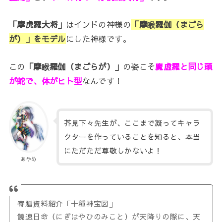
「摩虎羅大将」
はインドの神様の
「摩睺羅伽（まごら
が）」をモデル
にした神様です。
この
「摩睺羅伽（まごらが）」
の姿こそ
魔虚羅と同じ頭
が蛇で、体がヒト型
なんです！
芥見下々先生が、ここまで凝ってキャラ
クターを作っていることを知ると、本当
にただただ尊敬しかないよ！
あやめ
寄贈資料紹介「十種神宝図」
饒速日命（にぎはやひのみこと）が天降りの際に、天