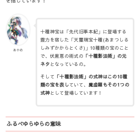
を指しています！
十種神宝は「先代旧事本紀」に登場する
霊力を宿した「天璽瑞宝十種(あまつしる
しみずかからとくさ)」10種類の宝のこと
あやめ
で、伏黒恵の術式の
「十種影法術」の元
ネタ
となっているの。
そして
「十種影法術」の式神はこの10種
類の宝を表し
ていて、
魔虚羅もその1つの
式神
として登場しています！
ふるべゆらゆらの意味