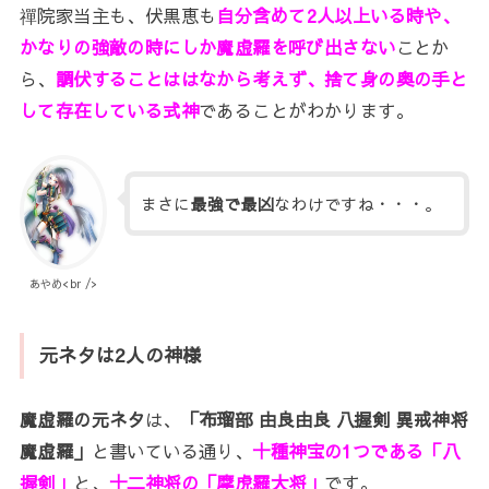
禪院家当主も、伏黒恵も
自分含めて2人以上いる時や、
かなりの強敵の時にしか魔虚羅を呼び出さない
ことか
ら、
調伏することははなから考えず、捨て身の奥の手と
して存在している式神
であることがわかります。
まさに
最強で最凶
なわけですね・・・。
あやめ<br />
元ネタは2人の神様
魔虚羅の元ネタ
は、
「布瑠部 由良由良 八握剣 異戒神将
魔虚羅」
と書いている通り、
十種神宝の1つである「八
握剣」
と、
十二神将の「摩虎羅大将」
です。