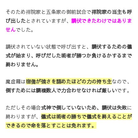
そのため禪院家と五条家の御前試合で
禪院家の当主も呼
び出した
とされていますが、
調伏できたわけではありま
せん
でした。
調伏されていない状態で呼び出すと、
調伏するための儀
式が始まり、呼びだした術者が勝つか負けるかするまで
終わりません。
魔虚羅は
宿儺が強さを認めたほどの力の持ち主
なので、
倒すためには調複数人で力合わせなければ厳しい
です。
ただしその場合
式神で倒していないため、調伏は失敗
に
終わりますが、
儀式は術者の勝ちで儀式を終えることが
できるので命を落とすことは免れます。