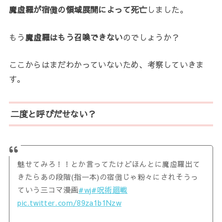
魔虚羅が宿儺の領域展開によって死亡
しました。
もう
魔虚羅はもう召喚できない
のでしょうか？
ここからはまだわかっていないため、考察していきま
す。
二度と呼びだせない？
魅せてみろ！！とか言ってたけどほんとに魔虚羅出て
きたらあの段階(指一本)の宿儺じゃ粉々にされそうっ
ていう三コマ漫画
#wj
#呪術廻戦
pic.twitter.com/89za1b1Nzw