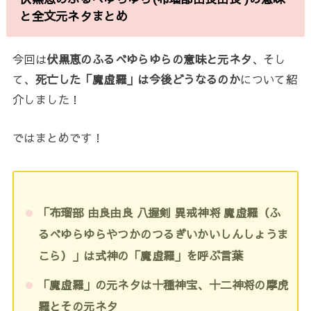
と全文元ネタまとめ
今回は
伏黒恵のふるべゆらゆらの意味と元ネタ
、そし
て、
死亡した「魔虚羅」は今後どうなるのか
について紹
介しました！
ではまとめです！
「布瑠部 由良由良 八握剣 異戒神将 魔虚羅（ふ
るべゆらゆらやつかのつるぎいかいしんしょうま
こら）」は
式神の「魔虚羅」を呼ぶ言葉
「魔虚羅」の元ネタは十種神宝、十二神将の摩虎
羅とその元ネタ