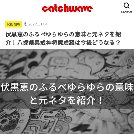
SEARCH
呪術廻戦
2022.11.04
伏黒恵のふるべゆらゆらの意味と元ネタを紹
介！八握剣異戒神将魔虚羅は今後どうなる？