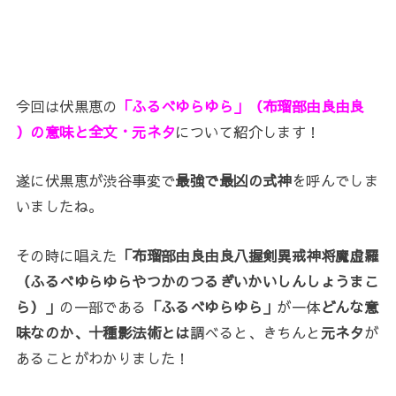
今回は伏黒恵の
「ふるべゆらゆら」（布瑠部由良由良
）の意味と全文・元ネタ
について紹介します！
遂に伏黒恵が渋谷事変で
最強で最凶の式神
を呼んでしま
いましたね。
その時に唱えた
「布瑠部由良由良八握剣異戒神将魔虚羅
（ふるべゆらゆらやつかのつるぎいかいしんしょうまこ
ら）」
の一部である
「ふるべゆらゆら」
が一体
どんな意
味なのか、十種影法術とは
調べると、きちんと
元ネタ
が
あることがわかりました！