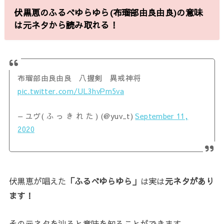
伏黒恵のふるべゆらゆら(布瑠部由良由良)の意味
は元ネタから読み取れる！
布瑠部由良由良 八握剣 異戒神将
pic.twitter.com/UL3hvPm5va
— ユヴ( ふ っ き れ た ) (@yuv_t)
September 11,
2020
伏黒恵が唱えた
「ふるべゆらゆら」
は実は
元ネタがあり
ます！
その元ネタを辿ると意味を知ることができます。