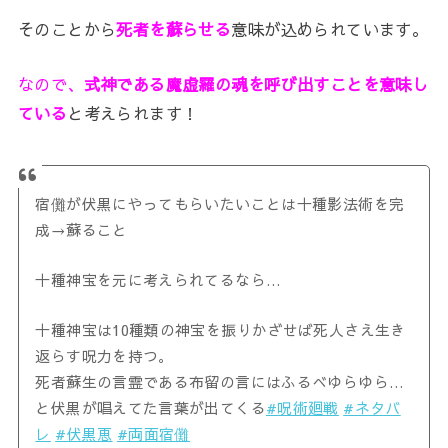
そのことから
死者を蘇らせる
意味が込められています。
なので、
式神である魔虚羅の魂を呼び出すことを意味し
ている
と考えられます！
宿儺が伏黒にやってもらいたいことは十種影法術を完
成→蘇ること
十種神宝を元に考えられてるなら…
十種神宝は10種類の神宝を振りかざせば死人さえ生き
返らす呪力を持つ。
死者蘇生の言霊である布留の言にはふるべゆらゆら…
と伏黒が唱えてた言葉が出てくる
#呪術廻戦
#ネタバ
レ
#伏黒恵
#両面宿儺