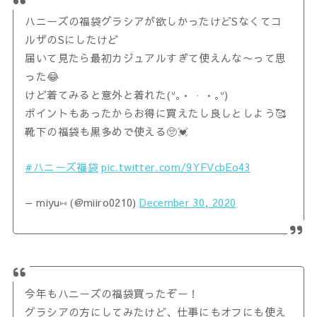
ハニーズの福袋グラシアが欲しかったけどSなくてコ
ルザのSにしたけど
届いて見たら最初カジュアルすぎて使えんな〜って思
った😂
けど着てみると意外と着れた(ᐡ｡• · •｡ᐡ)
ポイントもあったからお得に買えたし良しとしよう🥰
靴下の福袋も黒多めで使える🥺💓
#ハニーズ福袋
pic.twitter.com/9YFVcbEo43
— miyu⑅ (@miiro0210)
December 30, 2020
今年もハニーズの福袋買ったぞー！
グラシアの方にしてみたけど、仕事にもオフにも使え