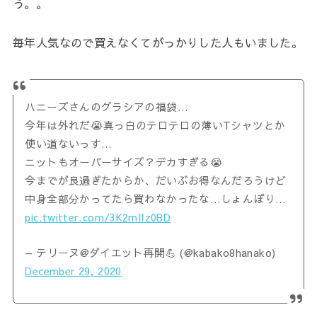
う。。
毎年人気なので買えなくてがっかりした人もいました。
ハニーズさんのグラシアの福袋…
今年は外れだ😭真っ白のテロテロの薄いTシャツとか
使い道ないっす…
ニットもオーバーサイズ？デカすぎる😭
今までが良過ぎたからか、だいぶお得なんだろうけど
中身全部分かってたら買わなかったな…しょんぼり…
pic.twitter.com/3K2mlIz0BD
— テリーヌ@ダイエット再開💪 (@kabako8hanako)
December 29, 2020