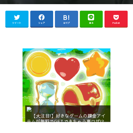
ツイート
シェア
はてブ
送る
Pocket
【大注目!】好きなゲームの課金アイ
テムが無料でGETできちゃう裏ワザ!?