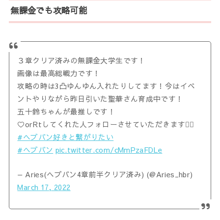
無課金でも攻略可能
３章クリア済みの無課金大学生です！
画像は最高総戦力です！
攻略の時は3凸ゆんゆん入れたりしてます！今はイベ
ントやりながら昨日引いた聖華さん育成中です！
五十鈴ちゃんが最推しです！
♡orRtしてくれた人フォローさせていただきます🙇‍♂️
#ヘブバン好きと繋がりたい
#ヘブバン
pic.twitter.com/cMmPzaFDLe
— Aries(ヘブバン4章前半クリア済み) (@Aries_hbr)
March 17, 2022