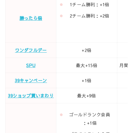
1チーム勝利：+1倍
2チーム勝利：+2倍
勝ったら倍
1
ワンダフルデー
+2倍
1
SPU
最大+15倍
月間：
39キャンペーン
+1倍
3
39ショップ買いまわり
最大+9倍
7
ゴールドランク会員
：+1倍