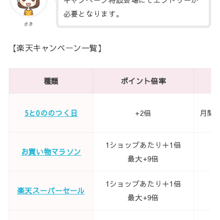
必要となります。
さき
【楽天キャンペーン一覧】
種類
ポイント倍率
5と0ののつく日
+2倍
月間：
1ショップあたり＋1倍
お買い物マラソン
7
最大+9倍
1ショップあたり＋1倍
楽天スーパーセール
7
最大+9倍