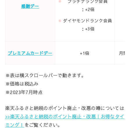
プラチナランク会員
感謝デー
1
：+2倍
ダイヤモンドランク会員
：+3倍
プレミアムカードデー
+1倍
月間1
※表は横スクロールバーで動きます。
※価格は税込み
※2023年7月時点
楽天ふるさと納税のポイント廃止・改悪の噂については
>>楽天ふるさと納税のポイント廃止・改悪｜お得なタイ
ミング！
をご覧ください。