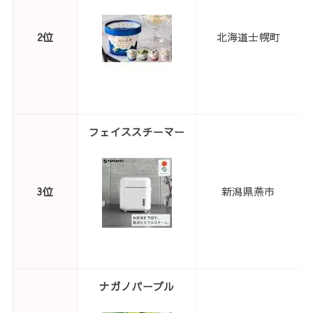
2位
北海道士幌町
1
フェイススチーマー
3位
新潟県燕市
3
ナガノパープル