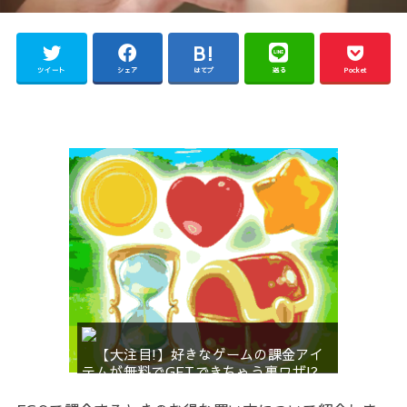
ツイート
シェア
はてブ
送る
Pocket
【大注目!】好きなゲームの課金アイ
テムが無料でGETできちゃう裏ワザ!?