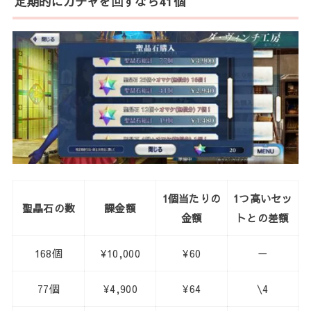
定期的にガチャを回すなら41個
1個当たりの
1つ高いセッ
聖晶石の数
課金額
金額
トとの差額
168個
¥10,000
¥60
－
77個
¥4,900
¥64
\4