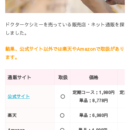
ドクターケシミーを売っている販売店・ネット通販を探
しました。
結果、公式サイト以外では楽天やAmazonで取扱があり
ます。
通販サイト
取扱
価格
定期コース：1,980円
定期
公式サイト
〇
単品：8,778円
楽天
〇
単品：6,980円
Amazon
〇
単品：4,900円