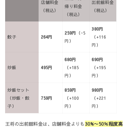
店舗料金
出前館料金
帰り料金
（税込）
（税込）
（税込）
380円
259円
（−5
餃子
264円
（+116
円）
円）
680円
690円
炒飯
495円
（+185
（+195
円）
円）
炒飯セット
859円
980円
（炒飯・餃
759円
（+100
（+221
子）
円）
円）
王将の出前館料金は、店舗料金よりも
30%〜50％程度高