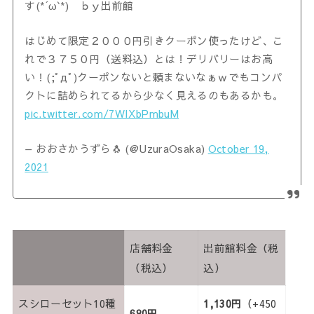
す(*´ω`*) ｂｙ出前館
はじめて限定２０００円引きクーポン使ったけど、こ
れで３７５０円（送料込）とは！デリバリーはお高
い！(;ﾟдﾟ)クーポンないと頼まないなぁｗでもコンパ
クトに詰められてるから少なく見えるのもあるかも。
pic.twitter.com/7WIXbPmbuM
— おおさかうずら🐧 (@UzuraOsaka)
October 19,
2021
店舗料金
出前館料金（税
（税込）
込）
スシローセット10種
1,130円
（+450
680円