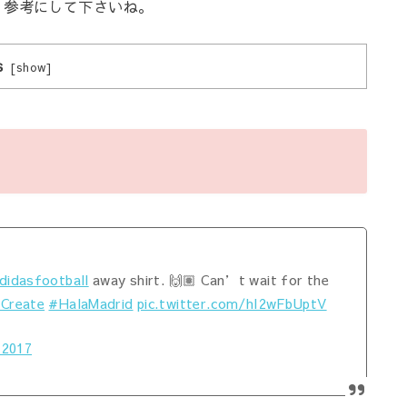
、参考にして下さいね。
s
[
show
]
didasfootball
away shirt. 🙌🏽 Can’t wait for the
Create
#HalaMadrid
pic.twitter.com/hI2wFbUptV
 2017