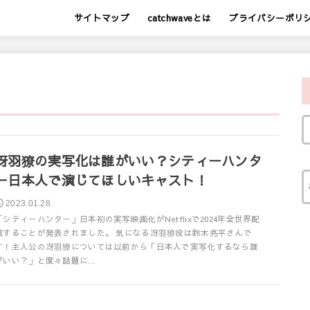
サイトマップ
catchwaveとは
プライバシーポリ
冴羽獠の実写化は誰がいい？シティーハンタ
ー日本人で演じてほしいキャスト！
2023.01.28
「シティーハンター」日本初の実写映画化がNetflixで2024年全世界配
信することが発表されました。 気になる冴羽獠役は鈴木亮平さんで
す！主人公の冴羽獠については以前から「日本人で実写化するなら誰
がいい？」と度々話題に...