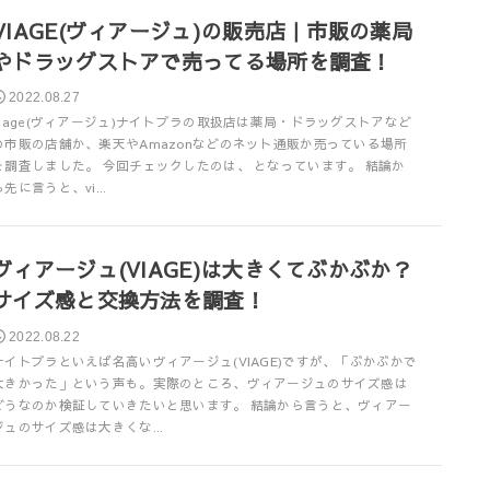
VIAGE(ヴィアージュ)の販売店｜市販の薬局
やドラッグストアで売ってる場所を調査！
2022.08.27
viage(ヴィアージュ)ナイトブラの取扱店は薬局・ドラッグストアなど
の市販の店舗か、楽天やAmazonなどのネット通販か売っている場所
を調査しました。 今回チェックしたのは、 となっています。 結論か
ら先に言うと、vi...
ヴィアージュ(VIAGE)は大きくてぶかぶか？
サイズ感と交換方法を調査！
2022.08.22
ナイトブラといえば名高いヴィアージュ(VIAGE)ですが、「ぶかぶかで
大きかった」という声も。実際のところ、ヴィアージュのサイズ感は
どうなのか検証していきたいと思います。 結論から言うと、ヴィアー
ジュのサイズ感は大きくな...